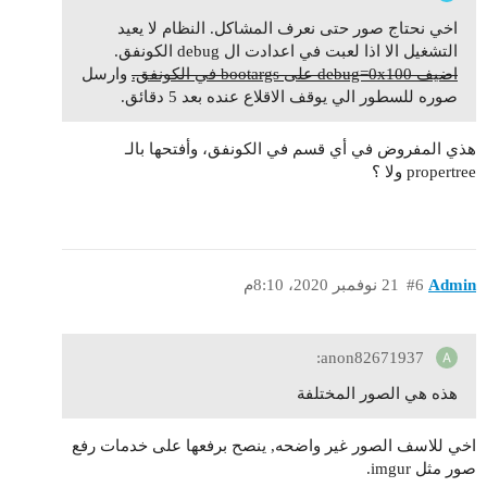
اخي نحتاج صور حتى نعرف المشاكل. النظام لا يعيد
التشغيل الا اذا لعبت في اعدادت ال debug الكونفق.
اضيف debug=0x100 على bootargs في الكونفق.
وارسل
صوره للسطور الي يوقف الاقلاع عنده بعد 5 دقائق.
هذي المفروض في أي قسم في الكونفق، وأفتحها بالـ
propertree ولا ؟
Admin
#6
21 نوفمبر 2020، 8:10م
anon82671937:
هذه هي الصور المختلفة
اخي للاسف الصور غير واضحه, ينصح برفعها على خدمات رفع
صور مثل imgur.