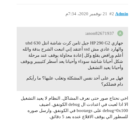
Admin
#2
21 نوفمبر 2020، 7:34م
anon82671937:
جهازي HP 290 G2 جيل ثامن كرت شاشة انتل uhd 630
والهارد عادي مش ssd أعتقد إني اتبعت الشرح بدقة والله
أعلم ورافض يقلع وكل إعادة محاولة يوقف عند مرحلة
شكل أحيانا شاشة سوداء وأحيانا يعد أسطر كثيييير ويوقف
وأحيانا يعيد التشغيل
فهل مر على أحد نفس المشكلة وتغلب عليها؟ ما رأيكم
دام فضلكم؟
اخي نحتاج صور حتى نعرف المشاكل. النظام لا يعيد التشغيل
الا اذا لعبت في اعدادت ال debug الكونفق. اضيف
debug=0x100 على bootargs في الكونفق. وارسل صوره
للسطور الي يوقف الاقلاع عنده بعد 5 دقائق.