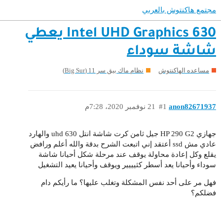
مجتمع هاكنتوش بالعربي
Intel UHD Graphics 630 يعطي
شاشة سوداء
مساعده الهاكنتوش
نظام ماك بيق سر 11 (Big Sur)
anon82671937
#1
21 نوفمبر 2020، 7:28م
جهازي HP 290 G2 جيل ثامن كرت شاشة انتل uhd 630 والهارد
عادي مش ssd أعتقد إني اتبعت الشرح بدقة والله أعلم ورافض
يقلع وكل إعادة محاولة يوقف عند مرحلة شكل أحيانا شاشة
سوداء وأحيانا يعد أسطر كثيييير ويوقف وأحيانا يعيد التشغيل
فهل مر على أحد نفس المشكلة وتغلب عليها؟ ما رأيكم دام
فضلكم؟