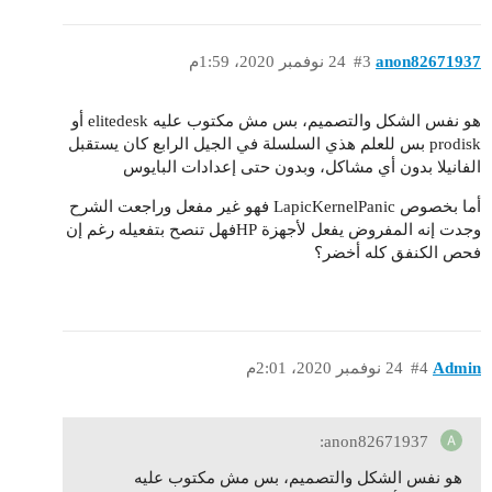
anon82671937
#3
24 نوفمبر 2020، 1:59م
هو نفس الشكل والتصميم، بس مش مكتوب عليه elitedesk أو
prodisk بس للعلم هذي السلسلة في الجيل الرابع كان يستقبل
الفانيلا بدون أي مشاكل، وبدون حتى إعدادات البايوس
أما بخصوص LapicKernelPanic فهو غير مفعل وراجعت الشرح
وجدت إنه المفروض يفعل لأجهزة HPفهل تنصح بتفعيله رغم إن
فحص الكنفق كله أخضر؟
Admin
#4
24 نوفمبر 2020، 2:01م
anon82671937:
هو نفس الشكل والتصميم، بس مش مكتوب عليه