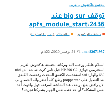
مجتمع هاكنتوش بالعربي
توقف big sur عند
apfs_module_start:2436
مساعده الهاكنتوش
نظام ماك بيق سر 11 (Big Sur)
anon82671937
#1
24 نوفمبر 2020، 1:22م
السلام عليكم ورحمة الله وبركاته مجتمعنا هاكنتوش العربي
المحترمين جهازي HP 290 G2 جيل ثامن كرت شاشة انتل uhd
630 والهارد ssd استخدمت الكنفق المحدث وفحصت الكنفق
بعد التعديل على proppertree وطلع كله أخضر ولله الحمد وإلى
الآن رافض يقلع، ويقف عند الشاشة المرفقة فهل واجهت أحد
نفس المشكلة؟ أو أحد عنده نفس الجهاز يشاركنا تجربته؟