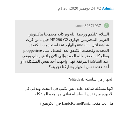
Admin
#2
24 نوفمبر 2020، 1:26م
anon82671937:
السلام عليكم ورحمة الله وبركاته مجتمعنا هاكنتوش
العربي المحترمين جهازي HP 290 G2 جيل ثامن كرت
شاشة انتل uhd 630 والهارد ssd استخدمت الكنفق
المحدث وفحصت الكنفق بعد التعديل على proppertree
وطلع كله أخضر ولله الحمد وإلى الآن رافض يقلع، ويقف
عند الشاشة المرفقة فهل واجهت أحد نفس المشكلة؟ أو
أحد عنده نفس الجهاز يشاركنا تجربته؟
الجهاز من سلسله elitedesk?
لانها مشكله شائعه عليه, بس تكتب في البحث وتلاقي كل
الاجهزه من نفس السلسله تعاني من هذه المشكله.
هل انت مفعل LapicKernelPanic في الكونفق؟