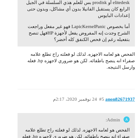
elitedesk أو prodisk بس للعلم هذي السلسلة في الجيل
الرابع كان يستقبل الفانيلا بدون أي مشاكل، وبدون حتى
إعدادات البايوس
أما بخصوص LapicKernelPanic فهو غير مفعل وراجعت
الشرح وجدت إنه المفروض يفعل لأجهزة HPفهل تنصح
بتفعيله رغم إن فحص الكنفق كله أخضر؟
الفحص هو لعامه الاجهزه. لذلك لو فعلته راح تطلع علامه
صفراء انه ينصح باطفائه. لكن هو ضروري لاجهزه hp. فعله
وارسل النتيجه.
anon82671937
#5
24 نوفمبر 2020، 2:17م
Admin:
الفحص هو لعامه الاجهزه. لذلك لو فعلته راح تطلع علامه
صفراء انه ينصح باطفائه. لكن هو ضروري لاجهزه hp. فعله