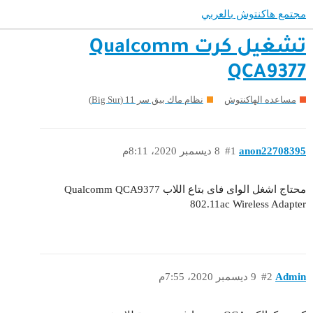
مجتمع هاكنتوش بالعربي
تشغيل كرت Qualcomm
QCA9377
مساعده الهاكنتوش
نظام ماك بيق سر 11 (Big Sur)
anon22708395
#1
8 ديسمبر 2020، 8:11م
محتاج اشغل الواى فاى بتاع اللاب Qualcomm QCA9377
802.11ac Wireless Adapter
Admin
#2
9 ديسمبر 2020، 7:55م