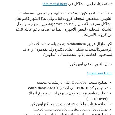
3 - تحديثات لحل مشاكل في
intelmausi.kext
Acidanthera يملكون نسخه خاصه لهم من تعريف intelmausi
الشهير المخصص لمعظم كروت انتل. وفي هذا الشهر قامو بحل
مشاكل سرعه الاتصال و wake on lan (تشغيل الجهاز من خلال
الشبكه المحليه) لبعض الاجهزه. ايضا تم اضافه دعم عائله i219
من كروت الايثرنت.
لكن مازال فريق Acidanthera ينصح باستخدام الاصدار
الرسمي(المحدث بشكل ابطئ بكثير) ولم يقدمون اي دعم
لنسختهم الخاصه, لانها مخصصه لل “تطوير”.
كامل التغيرات في اوبن كور:
OpenCore 0.6.5
تصليح تثبيت Openduet على بارتشنات محميه
تحديث باكج EDK II الى اصدار edk2-stable202011
تصليح توافق مع بروتكول سيرفرات استرجاع الماك
(macrecover)
اضافه عينات ملفات ACPI جديده مع بكج اوبن كور.
Fixed timer resolution restoration at boot time
تصليح حجم الرام عند استخدام اعداد رام مخصص مع ال