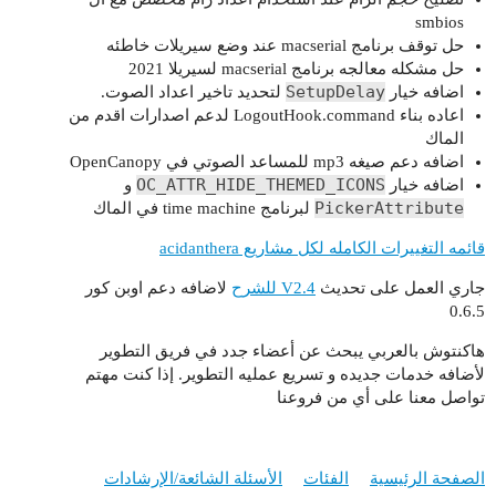
smbios
حل توقف برنامج macserial عند وضع سيريلات خاطئه
حل مشكله معالجه برنامج macserial لسيريلا 2021
SetupDelay
اضافه خيار
لتحديد تاخير اعداد الصوت.
اعاده بناء LogoutHook.command لدعم اصدارات اقدم من
الماك
اضافه دعم صيغه mp3 للمساعد الصوتي في OpenCanopy
OC_ATTR_HIDE_THEMED_ICONS
اضافه خيار
و
PickerAttribute
لبرنامج time machine في الماك
قائمه التغييرات الكامله لكل مشاريع acidanthera
جاري العمل على تحديث
V2.4 للشرح
لاضافه دعم اوبن كور
0.6.5
هاكنتوش بالعربي يبحث عن أعضاء جدد في فريق التطوير
لأضافه خدمات جديده و تسريع عمليه التطوير. إذا كنت مهتم
تواصل معنا على أي من فروعنا
الصفحة الرئيسية
الفئات
الأسئلة الشائعة/الإرشادات