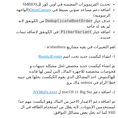
تحديث الفريمويرات المضمنه في اوبن كور للSMBIOS
اضافه دعم مساعد صوتي بسيط في
OpenCanopy
(الواجهه
الرسوميه)
DeduplicateBootOrder
حذف خيار
من الكونفق لانه
لم يعد له حاجه
PickerVariant
اضافه خيار
في الكونفق لاضافه ثيمات
جديده.
اهم التغييرات في بقيه مشاريع acidanthera :
1- انشاء كيكست جديد تحت اسم
RestrictEvents
تم انشاء كيكست جديد مخصص لحل مشكله تنبيهات و
فحوصات مخصصه للاجهزه الماك, التي ليس لها فائده
للهاكنتوش. احد المشاكل الذي يقوم الكيكست بحلها هي تنبيه
خطا الرام في smbios ماك برو.
2- اضافه دعم macOS 11 Big Sur ل
NVMefix.kext
تم اضافه دعم الاصدار الاخير من الماك وهو كيكست مهم جدا
لمستخدمين الابتوبات, لانه يقلل من استخدام الطاقه في ال
SSD كما انه يحل بعض مشاكل التوافق.