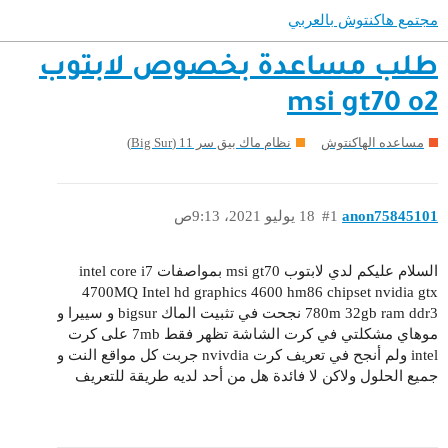
مجتمع هاكنتوش بالعربي
طلب مساعدة بخصوص لابتوب
msi gt70 o2
مساعده الهاكنتوش
نظام ماك بيق سر 11 (Big Sur)
anon75845101
#1
18 يوليو 2021، 9:13ص
السلام عليكم لدي لابتوب msi gt70 بمواصفات intel core i7
4700MQ Intel hd graphics 4600 hm86 chipset nvidia gtx
780m 32gb ram ddr3 نجحت في تثبيت الماك bigsur و سييرا و
موهاي مشكلتي في كرت الشاشة تظهر فقط 7mb على كرت
intel ولم أنجح في تعريف كرت nvivdia جربت كل مواقع النت و
جميع الحلول ولاكن لا فائدة هل من أحد لديه طريقة للتعريف