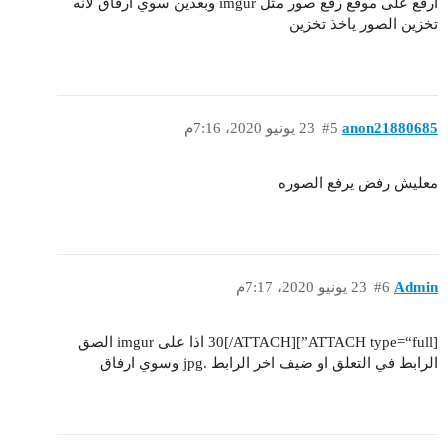
ارفع على موقع رفع صور مثل imgur وبعدين سوي ارفاق لانه
تخزين الصور ياخذ تخزين
anon21880685
#5
23 يونيو 2020، 7:16م
معليش رفض يرفع الصوره
Admin
#6
23 يونيو 2020، 7:17م
[ATTACH type=“full”]30[/ATTACH] اذا على imgur الصق
الرابط في التعلق او ضيف اخر الرابط .jpg وسوي ارفاق