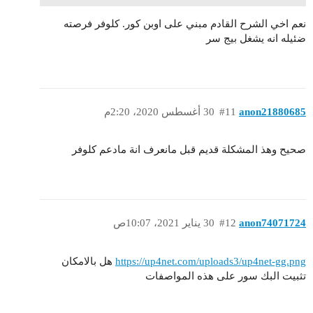
نعم اخي الشرح القادم مبني على اوبن كور. كلوفر فرصته
ضئيله انه يشغل بيج سر
anon21880685
#11
30 أغسطس 2020، 2:20م
صحيح وهذ المشكلة قديم قبل مانعرف انة مادعم كلوفر
anon74071724
#12
30 يناير 2021، 10:07ص
https://up4net.com/uploads3/up4net-gg.png
هل بالامكان
تثبيت البك سور على هذه المواصفات