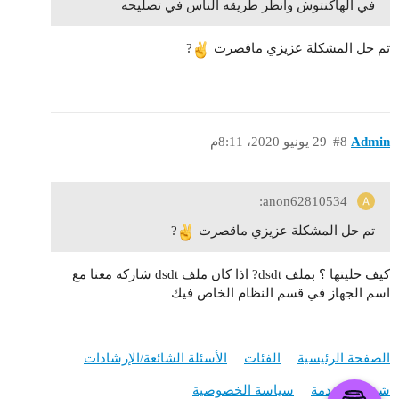
في الهاكنتوش وانظر طريقه الناس في تصليحه
تم حل المشكلة عزيزي ماقصرت
?
Admin
#8
29 يونيو 2020، 8:11م
anon62810534:
تم حل المشكلة عزيزي ماقصرت
?
كيف حليتها ؟ بملف dsdt? اذا كان ملف dsdt شاركه معنا مع
اسم الجهاز في قسم النظام الخاص فيك
الصفحة الرئيسية
الفئات
الأسئلة الشائعة/الإرشادات
شروط الخدمة
سياسة الخصوصية