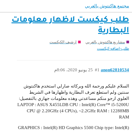
مجتمع هاكنتوش بالعربي
طلب كيكست لاظهار معلومات
البطارية
مشاريع هاكنتوش بالعربي
ارشيف الكيكست
طلب-اضافه-كيكست
anon62810534
#1
25 يونيو 2020، 8:06م
السلام عليكم ورحمة الله وبركاته صارلي استخدم هاكنتوش
سنتين ولم استطع تعرف البطارية واظهارها في الشريط
العلوي ارجو منكم مساعدتي وهذه معلومات جهازي بالتفصيل:
LAPTOP : ASUS X455LDB CPU : Intel(R) Core™ i5-5200U
CPU @ 2.20GHz (4 CPUs), ~2.2GHz RAM : 12288MB
RAM
GRAPHICS : Intel(R) HD Graphics 5500 Chip type: Intel(R)