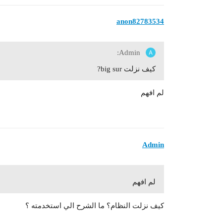
anon82783534
Admin:
كيف نزلت big sur?
لم افهم
Admin
لم افهم
كيف نزلت النظام؟ ما الشرح الي استخدمته ؟