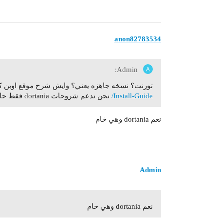
anon82783534
Admin:
تورنت؟ نسخه جاهزه يعني؟ وايش شرح موقع اوبن كور تقصد a
Install-Guide/
نحن ندعم شروحات dortania فقط حاليا للبيج سر
نعم dortania وهي خام
Admin
نعم dortania وهي خام