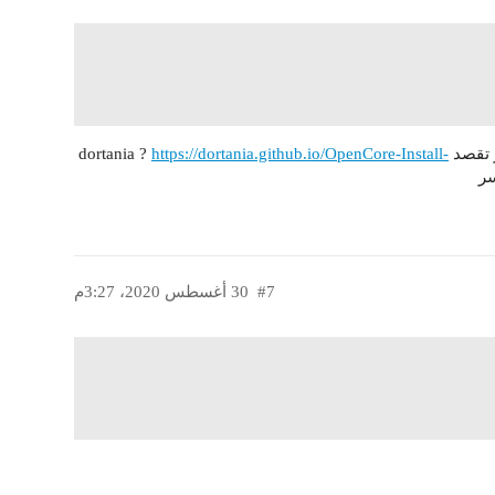
dort ?
https://dortania.github.io/OpenCore-Install-
#7
30 أغسطس 2020، 3:27م