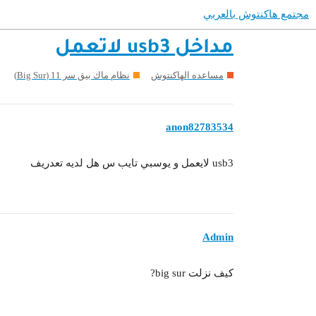
مجتمع هاكنتوش بالعربي
مداخل usb3 لاتعمل
مساعده الهاكنتوش
نظام ماك بيق سر 11 (Big Sur)
anon82783534
usb3 لايعمل و يوسبي تايب س هل لديه تعدريف
Admin
كيف نزلت big sur?